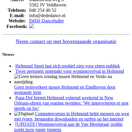
5502 JV
Veldhoven
Telefoon:
040 254 40 52
E-mail:
info@dededance.nl
Website:
DéDé Danceballet
Facebook:
Neem contact op met bovenstaande organisatie
Nieuws
Helmond Sport laat zich positief zien voor eigen publiek
Twee personen opgepakt voor woningoverval in Helmond
Geen treinverkeer tussen Helmond en Eindhoven door
gestrande trein
Papa Dré brengt Helmond volgend weekend in New
Orleans-sferen van roaring twenties: ‘We improviseren er nog
steeds op los’
Computercursus in Helmond helpt mensen op weg
met typen, bestanden downloaden en surfen op het internet
[UPDATE] Woningoverval aan de Van Meelstraat; politie
zoekt twee jonge jongens