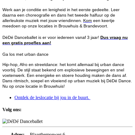
Werk aan je conditie en lenigheid in het eerste gedeelte. Leer
daarna een choreografie en dans het tweede halfuur op de
allerleukste muziek met jouw vriendinnen.
Kom
een keertje
meedoen op onze locaties in Brouwhuis & Brandevoort.
DéDé Danceballet is er voor iedereen vanaf 3 jaar!
Dus vraag nu
een gratis proefles aan!
Ga los met urban dance
Hip-hop, Afro en streetdance: het komt allemaal bij urban dance
voorbij. De stijl staat bekend om explosieve bewegingen en snel
voetenwerk. Een energieke en stoere houding maken de dans af.
Dans ritmisch, soepel en vloeiend op urban muziek bij DéDé Dance.
Nu op onze locatie in Brouwhuis!
Ontdek de leslocatie bij jou in de buurt.
Volg ons:
Adres:
Blaarthemseweg 6