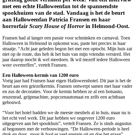
met een echte Halloweenfan tot de spannendste
spookhuizen van de stad. Vandaag is het de beurt
aan Halloweenfan Patricia Fransen en haar
horrorfair
Scary House of Horror
in Helmond-Oost.
Fransen had al langer een passie voor schminken en carnaval. Toen
Halloween in Helmond in opkomst was, paste het precies in haar
straatje. “Acht jaar geleden begon het met een optocht. Mijn huis zat
niet op de route, dus heb ik het huis van mijn vriendin versierd. Het
jaar daarop mocht ik wel meedoen. Ik wil mezelf iedere Halloween
weer overtreffen”, vertelt Fransen.
Een Halloween-kermis van 1200 euro
Vorig jaar had Fransen haar eigen Halloweenhotel. Dit jaar is het de
beurt aan een griezelkermis. Fransen ontwerpt samen met haar vader
en zus de decoraties. Voor de kermis hebben ze al een botsauto,
reuzenrad, grijpmachine, popcornautomaat en zelfs een achtbaan
gebouwd.
“Voor het hotel hadden we de meeste meubels al in huis, maar nu is
het echt veel werk. Dit jaar hebben we ongeveer 1200 euro
uitgegeven aan het spookhuis”, vertelt Fransen. Ze is sinds augustus
al begonnen met de verbouwingen. “De Halloween-periode is heel
druk en duur., maar ik haal er veel energie uit en doe het graag”,