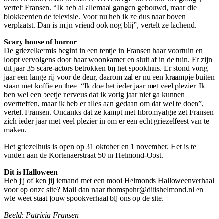
vertelt Fransen. “Ik heb al allemaal gangen gebouwd, maar die
blokkeerden de televisie. Voor nu heb ik ze dus naar boven
verplaatst. Dan is mijn vriend ook nog blij”, vertelt ze lachend.
Scary house of h
orror
De griezelkermis begint in een tentje in Fransen haar voortuin en
loopt vervolgens door haar woonkamer en sluit af in de tuin. Er zijn
dit jaar 35 scare-actors betrokken bij het spookhuis. Er stond vorig
jaar een lange rij voor de deur, daarom zal er nu een kraampje buiten
staan met koffie en thee. “Ik doe het ieder jaar met veel plezier. Ik
ben wel een beetje nerveus dat ik vorig jaar niet ga kunnen
overtreffen, maar ik heb er alles aan gedaan om dat wel te doen”,
vertelt Fransen. Ondanks dat ze kampt met fibromyalgie zet Fransen
zich ieder jaar met veel plezier in om er een echt griezelfeest van te
maken.
Het griezelhuis is open op 31 oktober en 1 november. Het is te
vinden aan de Kortenaerstraat 50 in Helmond-Oost.
Dit is Halloween
Heb jij of ken jij iemand met een mooi Helmonds Halloweenverhaal
voor op onze site? Mail dan naar thomspohr@ditishelmond.nl en
wie weet staat jouw spookverhaal bij ons op de site.
Beeld: Patricia Fransen