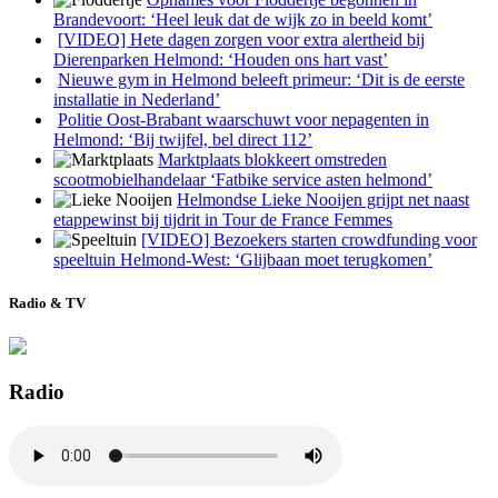
Brandevoort: ‘Heel leuk dat de wijk zo in beeld komt’
[VIDEO] Hete dagen zorgen voor extra alertheid bij
Dierenparken Helmond: ‘Houden ons hart vast’
Nieuwe gym in Helmond beleeft primeur: ‘Dit is de eerste
installatie in Nederland’
Politie Oost-Brabant waarschuwt voor nepagenten in
Helmond: ‘Bij twijfel, bel direct 112’
Marktplaats blokkeert omstreden
scootmobielhandelaar ‘Fatbike service asten helmond’
Helmondse Lieke Nooijen grijpt net naast
etappewinst bij tijdrit in Tour de France Femmes
[VIDEO] Bezoekers starten crowdfunding voor
speeltuin Helmond-West: ‘Glijbaan moet terugkomen’
Radio & TV
Radio