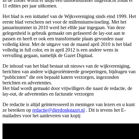
In de zomer wordt er altijd een dubbelnummer uitgebracht zodat er
11 edities per jaar uitkomen.
Het blad is een initiatief van de Wijkvereniging sinds eind 1999. Het
eerste blad verscheen net voor de millenniumwisseling. Met het
januarinummer in 2010 werd het elfde jaar ingegaan. Van deze
gelegenheid is gebruik gemaakt om gefaseerd de lay-out aan te
passen en heeft er ook een transformatie plaats gevonden naar
volledig kleur. Met de uitgave van de maand april 2010 is het blad
volledig in full color, en in april 2012 is een andere wens in
vervulling gegaan, namelijk de Gazet Digitaal.
De inhoud van het blad bestaat uit nieuws van de wijkvereniging,
berichten van andere wijkgeoriënteerde groeperingen, bijdragen van
“publicisten” die een bepaald katern verzorgen, ingezonden
berichten en advertenties.
Het blad wordt gemaakt door vrijwilligers die naast de redactie, de
lay-out, de advertenties en facturatie verzorgen
De redactie is altijd geïnteresseerd in meningen van lezers en u kunt
ze bereiken op
redactie@dierdonkgazet.nl
. Dit is tevens het E-
mailadres voor het aanleveren van kopij